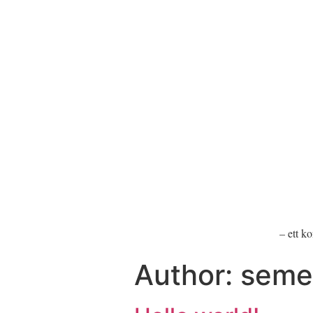
– ett k
Author:
seme