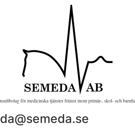
onsultbolag för medicinska tjänster främst inom primär-, skol- och barnh
da@semeda.se